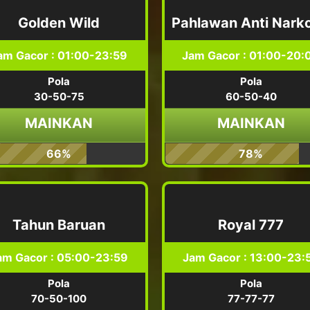
Golden Wild
Pahlawan Anti Nark
am Gacor : 01:00-23:59
Jam Gacor : 01:00-20:
Pola
Pola
30-50-75
60-50-40
MAINKAN
MAINKAN
66%
78%
Tahun Baruan
Royal 777
am Gacor : 05:00-23:59
Jam Gacor : 13:00-23:
Pola
Pola
70-50-100
77-77-77