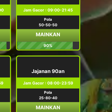
00
Jam Gacor : 09:00-21:45
Pola
50-50-50
MAINKAN
90%
Jajanan 90an
59
Jam Gacor : 08:00-23:59
Pola
25-80-40
MAINKAN