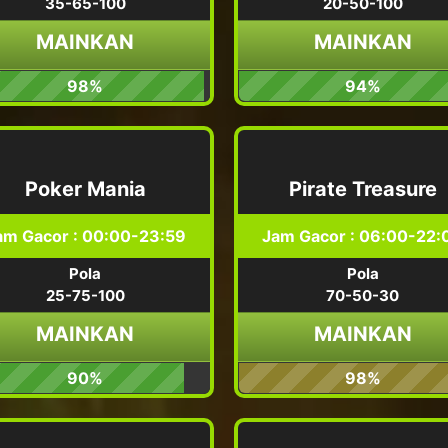
35-65-100
20-50-100
MAINKAN
MAINKAN
98%
94%
Poker Mania
Pirate Treasure
am Gacor : 00:00-23:59
Jam Gacor : 06:00-22:
Pola
Pola
25-75-100
70-50-30
MAINKAN
MAINKAN
90%
98%