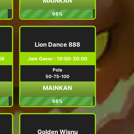
MAINKAN
98%
Lion Dance 888
59
Jam Gacor : 10:00-20:00
Pola
50-75-100
MAINKAN
98%
Golden Wisnu