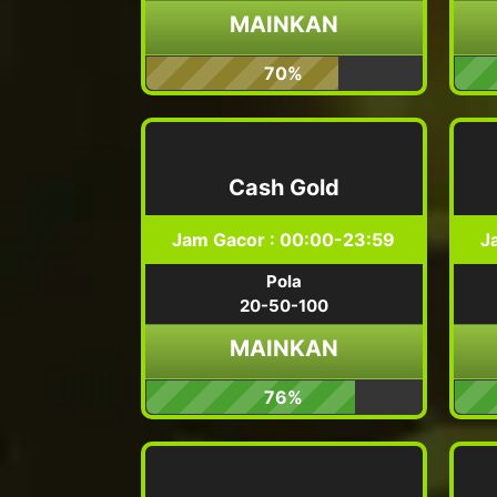
MAINKAN
70%
Cash Gold
Jam Gacor : 00:00-23:59
J
Pola
20-50-100
MAINKAN
76%