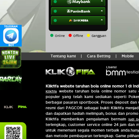
Online
Offline
Gangguan
Tentang kami
|
Cara Betting
|
Mobile
Lisensi
Klikfifa website taruhan bola online nomor 1 di In
website taruhan bola online nomor sat
Klikfifa
populer yang telah kami sediakan seperti Poker,
berbagai pasaran sportbook. Proses deposit dan w
resmi dari PAGCOR sebagai bukti Klikfifa menjad
dan dapatkan hadiah melimpah, bonus dan promo ju
Klikfifa memberikan pengalaman bermain
judi b
terlengkap, customer service online 24 jam dan 
untuk menemani segala momen terbaik anda.hanya 
dan metode pembayaran terlengkap. Game pilihan 