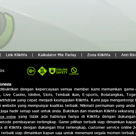
|
Link Klikfifa
|
Kalkulator Mix Parlay
|
Zona Klikfifa
|
Anti Blo
donesia
u dibuktikan dengan kepercayaan semua member kami memainkan game
 Live Casino, Idnlive, Slots, Tembak ikan, E-sports, Bolatangkas, Toge
ithdraw yang cepat menjadi keunggulan Klikfifa. Kami juga mengantongi li
i website yang mempunyai kualitas terbaik. Nikmati permainan yang anda 
ga hadir setiap saat untuk anda. Buktikan dan mainkan Klikfifa sekarang 
yang tidak ada habisnya hanya di Klikfifa dengan dukungan 
ola online
metode pembayaran terlengkap. Game pilihan terbaik siap dimainkan kapan
di Klikfifa dengan dukungan fitur terlengkap, customer service online 2
terbaik siap dimainkan kapan saja untuk menemani segala momen terbaik 