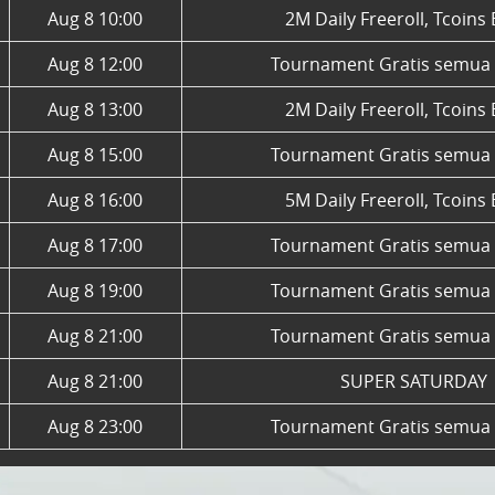
Aug 8 10:00
2M Daily Freeroll, Tcoins 
Aug 8 12:00
Tournament Gratis semua
Aug 8 13:00
2M Daily Freeroll, Tcoins 
Aug 8 15:00
Tournament Gratis semua
Aug 8 16:00
5M Daily Freeroll, Tcoins 
Aug 8 17:00
Tournament Gratis semua
Aug 8 19:00
Tournament Gratis semua
Aug 8 21:00
Tournament Gratis semua
Aug 8 21:00
SUPER SATURDAY
Aug 8 23:00
Tournament Gratis semua